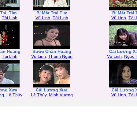
 Trái Tim
Bí Mật Trái Tim
Bí Mật Trái 
,
Tài Linh
Vũ Linh
,
Tài Linh
Vũ Linh
,
Tài 
ân Hoang
Bước Chân Hoang
Cải Lương Xã
,
Tài Linh
Vũ Linh
,
Thanh Ngân
Vũ Linh
,
Ngọc 
ơng Xưa
Cải Lương Xưa
Cải Lương 
ng
,
Lệ Thủy
Lệ Thủy
,
Minh Vương
Vũ Linh
,
Tài 