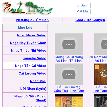
Bí Danh:
Mật Mã:
VietSingle - Tìm Bạn
Chat - Trò Chuyện
Mục Lục
Nhạc Music Video
Nhạc Hay Tuyển Chọn
Nhạc Thiếu Nhi Video
Giọng Ca Dĩ Vãng
20 Năm Mộ
Karaoke Video
Vũ Linh
,
Tài Linh
Vũ Linh
Nhạc Tân Cổ Video
Cải Lương Video
Nhạc Midi
Bài Ca Tìm Mẹ
Bài Ca
Lời Nhạc (Lyric)
Cẩm Thu
,
Linh Tâm
Linh Tâm
Nhạc có Nốt (Music
Sheet)