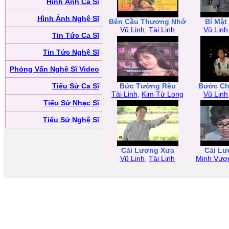
Hình Ảnh Ca Sĩ
Hình Ảnh Nghệ Sĩ
Bên Cầu Thương Nhớ
Bí Mật
Vũ Linh
,
Tài Linh
Vũ Linh
Tin Tức Ca Sĩ
Tin Tức Nghệ Sĩ
Phỏng Vấn Nghệ Sĩ Video
Tiểu Sử Ca Sĩ
Bức Tường Rêu
Bước Ch
Tài Linh
,
Kim Tử Long
Vũ Linh
Tiểu Sử Nhạc Sĩ
Tiểu Sử Nghệ Sĩ
Cải Lương Xưa
Cải Lư
Vũ Linh
,
Tài Linh
Minh Vươ