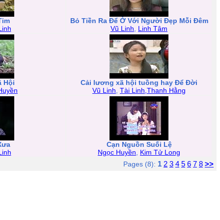
Tim
Bỏ Tiền Ra Để Ở Với Người Đẹp Mỗi Đêm
Linh
Vũ Linh
,
Linh Tâm
 Hội
Cải lương xã hội tuồng hay Để Đời
Huyền
Vũ Linh
,
Tài Linh,Thanh Hằng
Xưa
Cạn Nguồn Suối Lệ
Linh
Ngọc Huyền
,
Kim Tử Long
1
2
3
4
5
6
7
8
>>
Pages (8):