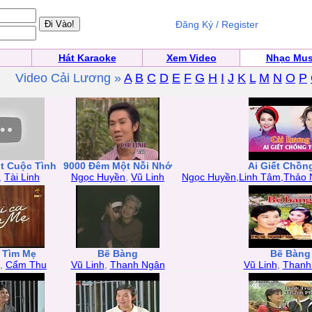
Đăng Ký / Register
Hát Karaoke
Xem Video
Nhạc Mus
Video Cải Lương »
A
B
C
D
E
F
G
H
I
J
K
L
M
N
O
P
t Cuộc Tình
9000 Đêm Một Nỗi Nhớ
Ai Giết Chồn
,
Tài Linh
Ngọc Huyền
,
Vũ Linh
Ngọc Huyền,Linh Tâm,Thảo 
 Tìm Mẹ
Bẽ Bàng
Bẽ Bàng
,
Cẩm Thu
Vũ Linh
,
Thanh Ngân
Vũ Linh
,
Thanh