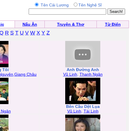
Tên Cải Lương
Tên Nghệ Sĩ
ic
Nấu Ăn
Truyện & Thơ
Từ Điển
Q
R
S
T
U
V
W
X
Y
Z
g Tôi
Anh Đường Anh
Nguyên,Giang Châu
Vũ Linh
,
Thanh Ngân
Bên Cầu Dệt Lụa
 Ngân
Vũ Linh
,
Tài Linh