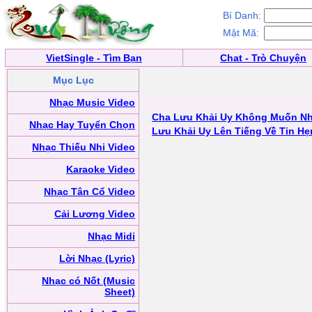
Bí Danh:
Mật Mã:
VietSingle - Tìm Bạn
Chat - Trò Chuyện
Mục Lục
Nhạc Music Video
Cha Lưu Khải Uy Không Muốn N
Nhạc Hay Tuyển Chọn
Lưu Khải Uy Lên Tiếng Về Tin H
Nhạc Thiếu Nhi Video
Karaoke Video
Nhạc Tân Cổ Video
Cải Lương Video
Nhạc Midi
Lời Nhạc (Lyric)
Nhạc có Nốt (Music
Sheet)