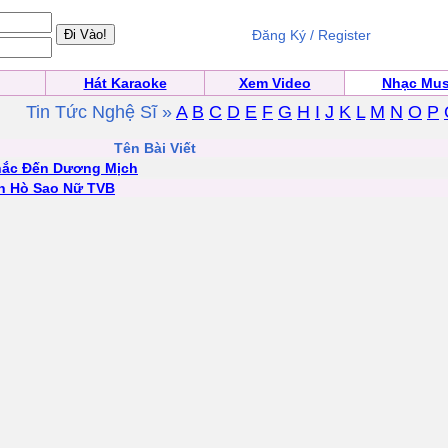
Đăng Ký / Register
Hát Karaoke
Xem Video
Nhạc Mus
Tin Tức Nghệ Sĩ »
A
B
C
D
E
F
G
H
I
J
K
L
M
N
O
P
Tên Bài Viết
hắc Đến Dương Mịch
ẹn Hò Sao Nữ TVB