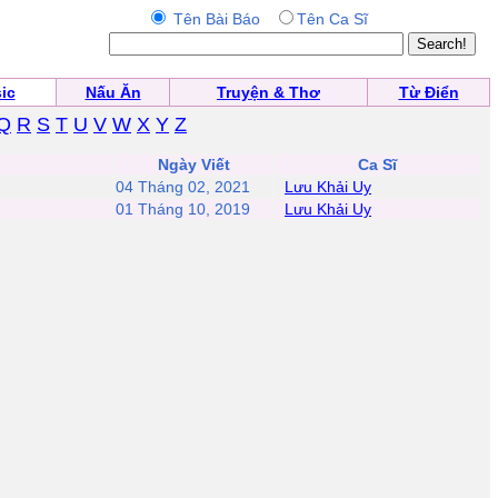
Tên Bài Báo
Tên Ca Sĩ
ic
Nấu Ăn
Truyện & Thơ
Từ Điển
Q
R
S
T
U
V
W
X
Y
Z
Ngày Viết
Ca Sĩ
04 Tháng 02, 2021
Lưu Khải Uy
01 Tháng 10, 2019
Lưu Khải Uy