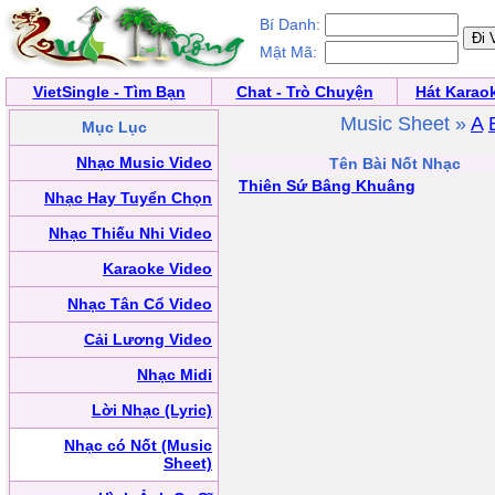
Bí Danh:
Mật Mã:
VietSingle - Tìm Bạn
Chat - Trò Chuyện
Hát Karao
Music Sheet »
A
Mục Lục
Nhạc Music Video
Tên Bài Nốt Nhạc
Thiên Sứ Bâng Khuâng
Nhạc Hay Tuyển Chọn
Nhạc Thiếu Nhi Video
Karaoke Video
Nhạc Tân Cổ Video
Cải Lương Video
Nhạc Midi
Lời Nhạc (Lyric)
Nhạc có Nốt (Music
Sheet)