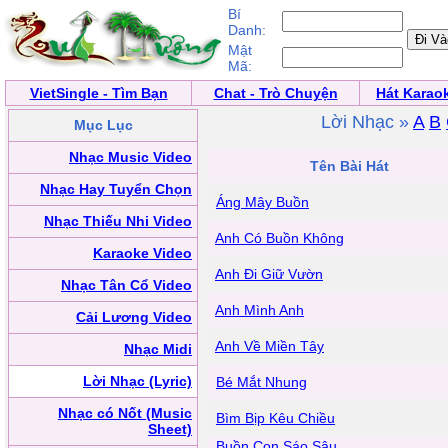
Bí
Danh:
Mật
Mã:
VietSingle - Tìm Bạn
Chat - Trò Chuyện
Hát Karao
Lời Nhạc »
A
B
Mục Lục
Nhạc Music Video
Tên Bài Hát
Nhạc Hay Tuyển Chọn
Áng Mây Buồn
Nhạc Thiếu Nhi Video
Anh Có Buồn Không
Karaoke Video
Anh Đi Giữ Vườn
Nhạc Tân Cổ Video
Anh Mình Anh
Cải Lương Video
Anh Về Miền Tây
Nhạc Midi
Lời Nhạc (Lyric)
Bé Mắt Nhung
Nhạc có Nốt (Music
Bìm Bịp Kêu Chiều
Sheet)
Buồn Con Sáo Sậu