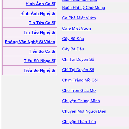
Hình Ảnh Ca Sĩ
Buồn Hát Lý Chờ Mong
Hình Ảnh Nghệ Sĩ
Cà Phê Miệt Vườn
Tin Tức Ca Sĩ
Cafe Miệt Vườn
Tin Tức Nghệ Sĩ
Cây Bã Đậu
Phỏng Vấn Nghệ Sĩ Video
Cây Bã Đậu
Tiểu Sử Ca Sĩ
Chỉ Tại Duyên Số
Tiểu Sử Nhạc Sĩ
Chỉ Tại Duyên Số
Tiểu Sử Nghệ Sĩ
Chim Trắng Mồ Côi
Cho Trọn Giấc Mơ
Chuyện Chúng Mình
Chuyện Một Người Điên
Chuyện Thần Tiên