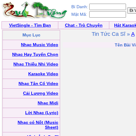
Bí Danh:
Mật Mã:
VietSingle - Tìm Bạn
Chat - Trò Chuyện
Hát Karao
Tin Tức Ca Sĩ »
A
Mục Lục
Nhạc Music Video
Tên Bài Vi
Nhạc Hay Tuyển Chọn
Nhạc Thiếu Nhi Video
Karaoke Video
Nhạc Tân Cổ Video
Cải Lương Video
Nhạc Midi
Lời Nhạc (Lyric)
Nhạc có Nốt (Music
Sheet)