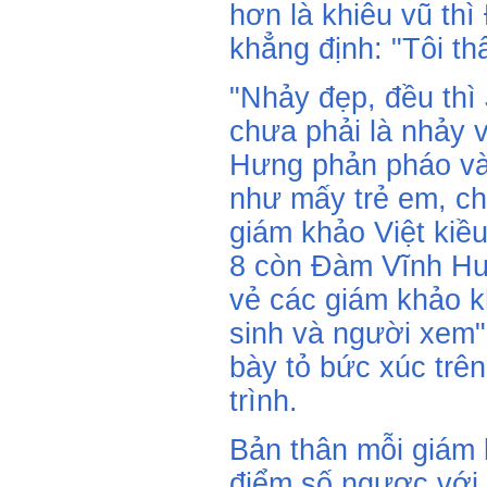
hơn là khiêu vũ th
khẳng định: "Tôi th
"Nhảy đẹp, đều thì
chưa phải là nhảy 
Hưng phản pháo và
như mấy trẻ em, ch
giám khảo Việt kiề
8 còn Đàm Vĩnh Hư
vẻ các giám khảo k
sinh và người xem"
bày tỏ bức xúc trê
trình.
Bản thân mỗi giám k
điểm số ngược với 