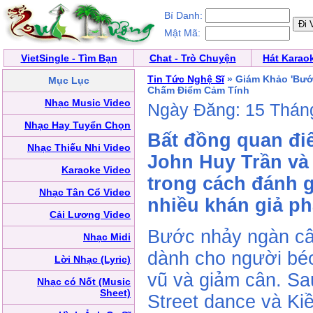
Bí Danh:
Mật Mã:
VietSingle - Tìm Bạn
Chat - Trò Chuyện
Hát Karao
Tin Tức Nghệ Sĩ
» Giám Khảo 'Bướ
Mục Lục
Chấm Điểm Cảm Tính
Nhạc Music Video
Ngày Đăng: 15 Thán
Nhạc Hay Tuyển Chọn
Bất đồng quan đi
Nhạc Thiếu Nhi Video
John Huy Trần v
Karaoke Video
trong cách đánh g
Nhạc Tân Cổ Video
nhiều khán giả p
Cải Lương Video
Bước nhảy ngàn cân
Nhạc Midi
dành cho người béo
Lời Nhạc (Lyric)
vũ và giảm cân. Sau
Nhạc có Nốt (Music
Sheet)
Street dance và Ki