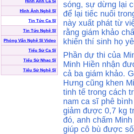
Hình Ảnh Ca Sĩ
sóng, sự dừng lại c
Hình Ảnh Nghệ Sĩ
để lại tiếc nuối tr
Tin Tức Ca Sĩ
này xuất phát từ v
rằng giám khảo ch
Tin Tức Nghệ Sĩ
khiến thí sinh họ yê
Phỏng Vấn Nghệ Sĩ Video
Tiểu Sử Ca Sĩ
Phần dự thi của Mi
Tiểu Sử Nhạc Sĩ
Minh Hiền nhận đượ
Tiểu Sử Nghệ Sĩ
cả ba giám khảo. 
Hưng cũng khen Mi
tinh tế trong cách t
nam ca sĩ phê bình
giảm được 0,7 kg t
đó, anh chấm Minh
giúp cô bù được số