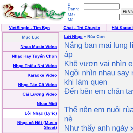
Bí
Danh:
Mật
Mã:
VietSingle - Tìm Bạn
Chat - Trò Chuyện
Hát Karao
Lời Nhạc
» Rùa Con
Mục Lục
Nắng ban mai lung l
Nhạc Music Video
áp
Nhạc Hay Tuyển Chọn
Khẽ vươn vai nhìn e
Nhạc Thiếu Nhi Video
Ngồi nhìn nhau say
Karaoke Video
khi làm quen
Nhạc Tân Cổ Video
Đến bên em chân ta
Cải Lương Video
Nhạc Midi
Thế nên em nuôi rùa
Lời Nhạc (Lyric)
nè
Nhạc có Nốt (Music
Như thấy anh ngày 
Sheet)