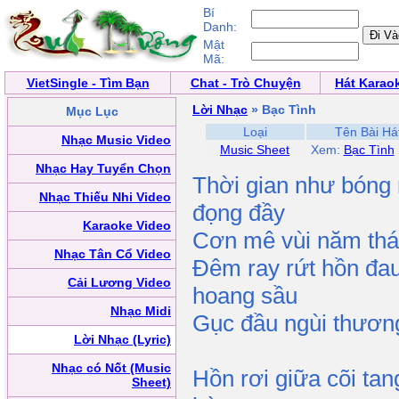
Bí
Danh:
Mật
Mã:
VietSingle - Tìm Bạn
Chat - Trò Chuyện
Hát Karao
Lời Nhạc
» Bạc Tình
Mục Lục
Loại
Tên Bài Há
Nhạc Music Video
Music Sheet
Xem:
Bạc Tình
Nhạc Hay Tuyển Chọn
Thời gian như bóng
Nhạc Thiếu Nhi Video
đọng đầy
Karaoke Video
Cơn mê vùi năm thá
Nhạc Tân Cổ Video
Đêm ray rứt hồn đau
Cải Lương Video
hoang sầu
Nhạc Midi
Gục đầu ngùi thương
Lời Nhạc (Lyric)
Nhạc có Nốt (Music
Hồn rơi giữa cõi ta
Sheet)