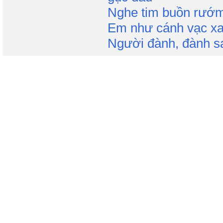
Nghe tim buồn rướ
Em như cánh vạc xa,
Người đành, đành sa