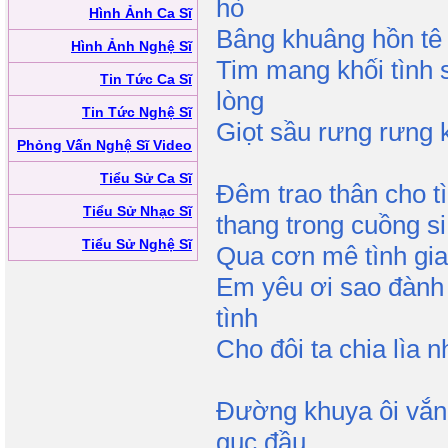
hò
Hình Ảnh Ca Sĩ
Bâng khuâng hồn tê t
Hình Ảnh Nghệ Sĩ
Tim mang khối tình 
Tin Tức Ca Sĩ
lòng
Tin Tức Nghệ Sĩ
Giọt sầu rưng rưng 
Phỏng Vấn Nghệ Sĩ Video
Tiểu Sử Ca Sĩ
Đêm trao thân cho t
Tiểu Sử Nhạc Sĩ
thang trong cuồng si
Tiểu Sử Nghệ Sĩ
Qua cơn mê tình gi
Em yêu ơi sao đành
tình
Cho đôi ta chia lìa 
Đường khuya ôi vắn
gục đầu