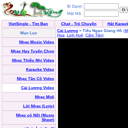
Bí Danh:
Mật Mã:
VietSingle - Tìm Bạn
Chat - Trò Chuyện
Hát Karao
Cải Lương
» Tiếu Ngạo Giang Hồ
(
M
Mục Lục
Hoa
,
Linh Huệ
,
Cẩm Tiên
)
Nhạc Music Video
Nhạc Hay Tuyển Chọn
Nhạc Thiếu Nhi Video
Karaoke Video
Nhạc Tân Cổ Video
Cải Lương Video
Nhạc Midi
Lời Nhạc (Lyric)
Nhạc có Nốt (Music
Sheet)