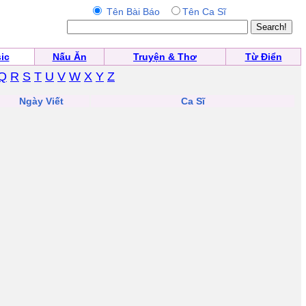
Tên Bài Báo
Tên Ca Sĩ
ic
Nấu Ăn
Truyện & Thơ
Từ Điển
Q
R
S
T
U
V
W
X
Y
Z
Ngày Viết
Ca Sĩ