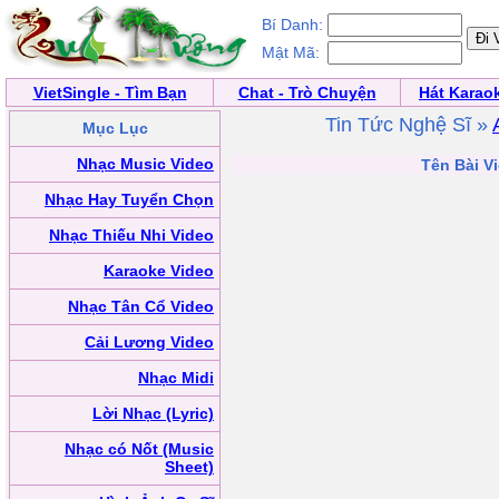
Bí Danh:
Mật Mã:
VietSingle - Tìm Bạn
Chat - Trò Chuyện
Hát Karao
Tin Tức Nghệ Sĩ »
Mục Lục
Nhạc Music Video
Tên Bài Vi
Nhạc Hay Tuyển Chọn
Nhạc Thiếu Nhi Video
Karaoke Video
Nhạc Tân Cổ Video
Cải Lương Video
Nhạc Midi
Lời Nhạc (Lyric)
Nhạc có Nốt (Music
Sheet)