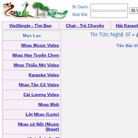
Bí Danh:
Mật Mã:
VietSingle - Tìm Bạn
Chat - Trò Chuyện
Hát Karao
Tin Tức Nghệ Sĩ »
Mục Lục
Nhạc Music Video
Tên Bài Vi
Nhạc Hay Tuyển Chọn
Nhạc Thiếu Nhi Video
Karaoke Video
Nhạc Tân Cổ Video
Cải Lương Video
Nhạc Midi
Lời Nhạc (Lyric)
Nhạc có Nốt (Music
Sheet)