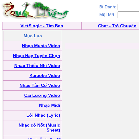
Bí Danh:
Mật Mã:
VietSingle - Tìm Bạn
Chat - Trò Chuyện
Mục Lục
Nhạc Music Video
Nhạc Hay Tuyển Chọn
Nhạc Thiếu Nhi Video
Karaoke Video
Nhạc Tân Cổ Video
Cải Lương Video
Nhạc Midi
Lời Nhạc (Lyric)
Nhạc có Nốt (Music
Sheet)