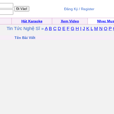
Đăng Ký / Register
Hát Karaoke
Xem Video
Nhạc Mus
Tin Tức Nghệ Sĩ »
A
B
C
D
E
F
G
H
I
J
K
L
M
N
O
P
Tên Bài Viết