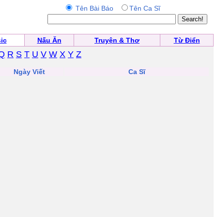
Tên Bài Báo
Tên Ca Sĩ
ic
Nấu Ăn
Truyện & Thơ
Từ Điển
Q
R
S
T
U
V
W
X
Y
Z
Ngày Viết
Ca Sĩ