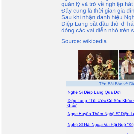
quản lý và trở về nghiệp hát
Đây cũng là thời gian gia đ
Sau khi nhận danh hiệu Ng
Diệp Lang bắt đầu thôi đi hát
đóng các vai diễn nhỏ trên 
Source: wikipedia
Tên Bài Báo về D
Nghệ Sĩ Diệp Lang Qua Đời
Diệp Lang: 'Tôi Ước Có Sức Khỏ
Khấu'
Ngọc Huyền Thăm Nghệ Sĩ Diệp L
Nghệ Sĩ Hải Ngoại Vui Hội Ngộ "K