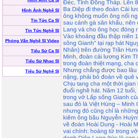
Hình Ảnh Ca Sĩ
Đéc, Tỉnh Đồng Tháp. Lên 8 
Ba Diệp đi theo đoàn Cải 
Hình Ảnh Nghệ Sĩ
ông không muốn ông nối ngh
Tin Tức Ca Sĩ
sau cánh gà sân khấu, nên 
Lang và cho ông học đóng 
Tin Tức Nghệ Sĩ
Vào khoảng đầu thập niên 1
Phỏng Vấn Nghệ Sĩ Video
sông Gianh" tại rạp hát Ng
Nhân) trên đường Trần Hưn
Tiểu Sử Ca Sĩ
Minh, đoàn cải lương Kim Th
Tiểu Sử Nhạc Sĩ
trong đoàn thiệt mạng, cha 
Nhưng chẳng được bao lâu 
Tiểu Sử Nghệ Sĩ
nặng, phải bỏ đoàn về quê v
Chịu tang cha một thời gian 
đuổi nghề hát. Năm 12 tuổi
trong vở Lấp sống Gianh củ
sau đó là Việt Hùng – Minh 
nhưng đó cũng chỉ là những
kiêm ông bầu Nguyễn Huỳnh
về đoàn Hoài Dung - Hoài M
vai chính: hoàng tử trong 
danh Diệp Lang (tức là con 