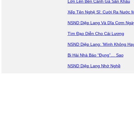
Lớn Lên Bên Cánh Gà Sân Khấu
Xếp Tên Nghệ Sĩ: Cười Ra Nước 
NSND Diệp Lang Và Dĩa Cơm Ngà
Tìm Đạo Diễn Cho Cải Lương
NSND Diệp Lang: 'Mình Không Hay
Bi Hài Nhà Báo “Đụng”… Sao
NSND Diệp Lang Nhớ Nghề