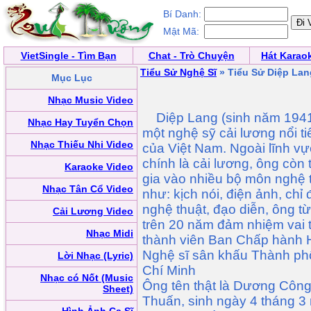
Bí Danh:
Mật Mã:
VietSingle - Tìm Bạn
Chat - Trò Chuyện
Hát Karao
Tiểu Sử Nghệ Sĩ
» Tiểu Sử Diệp Lan
Mục Lục
Nhạc Music Video
Diệp Lang (sinh năm 1941
Nhạc Hay Tuyển Chọn
một nghệ sỹ cải lương nổi t
Nhạc Thiếu Nhi Video
của Việt Nam. Ngoài lĩnh vự
chính là cải lương, ông còn
Karaoke Video
gia vào nhiều bộ môn nghệ 
Nhạc Tân Cổ Video
như: kịch nói, điện ảnh, chỉ
nghệ thuật, đạo diễn, ông t
Cải Lương Video
trên 20 năm đảm nhiệm vai t
Nhạc Midi
thành viên Ban Chấp hành 
Nghệ sĩ sân khấu Thành ph
Lời Nhạc (Lyric)
Chí Minh
Nhạc có Nốt (Music
Ông tên thật là Dương Côn
Sheet)
Thuấn, sinh ngày 4 tháng 3 