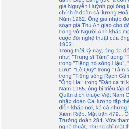
giả Nguyễn Huỳnh gọi ông k
chính ở đoàn cải lương Hoà
Năm 1962, Ông gia nhập đ
soạn giả Thu An giao cho đó
trong vở Người Anh khác mẹ)
cuộc đời nghệ thuật của ôn
1963 .
Trong thời kỳ này, ông đã đ
như: "Trung sĩ Tám" trong "T
trong "Tiếng hò sông Hậu", 
Lựu", "Lê Quý" trong "Tâm 
trong "Tiếng sóng Rạch Gầm"
"Ông Hai" trong "Đàn ca tri k
Năm 1965, ông bị triệu tập 
Quân dịch thuộc Việt Nam 
nhập đoàn Cải lương tập thể
diễn khắp nơi, kể cả những
Xiêm Riệp, Mặt trận 479... 
Trưởng đoàn 284. Vừa tham 
nghệ thuật, nhưng chỉ một t