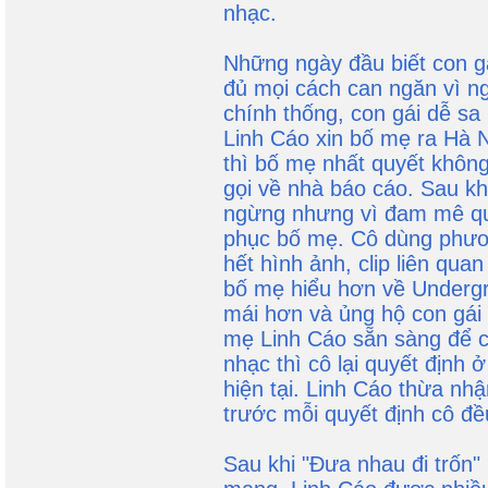
nhạc.
Những ngày đầu biết con g
đủ mọi cách can ngăn vì n
chính thống, con gái dễ sa
Linh Cáo xin bố mẹ ra Hà 
thì bố mẹ nhất quyết không
gọi về nhà báo cáo. Sau kh
ngừng nhưng vì đam mê qu
phục bố mẹ. Cô dùng phư
hết hình ảnh, clip liên qu
bố mẹ hiểu hơn về Undergr
mái hơn và ủng hộ con gái 
mẹ Linh Cáo sẵn sàng để c
nhạc thì cô lại quyết định 
hiện tại. Linh Cáo thừa nh
trước mỗi quyết định cô đều
Sau khi "Đưa nhau đi trốn"