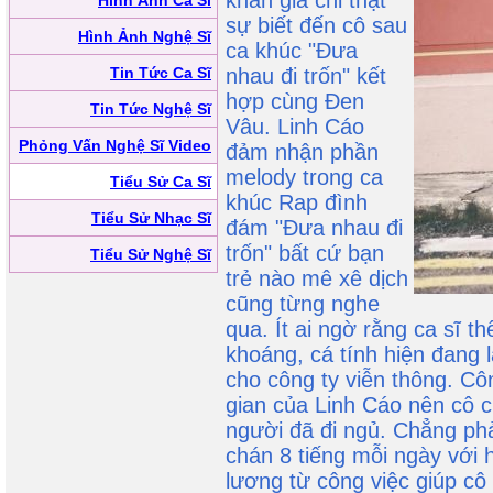
khán giả chỉ thật
Hình Ảnh Ca Sĩ
sự biết đến cô sau
Hình Ảnh Nghệ Sĩ
ca khúc "Đưa
Tin Tức Ca Sĩ
nhau đi trốn" kết
hợp cùng Đen
Tin Tức Nghệ Sĩ
Vâu. Linh Cáo
Phỏng Vấn Nghệ Sĩ Video
đảm nhận phần
melody trong ca
Tiểu Sử Ca Sĩ
khúc Rap đình
Tiểu Sử Nhạc Sĩ
đám "Đưa nhau đi
trốn" bất cứ bạn
Tiểu Sử Nghệ Sĩ
trẻ nào mê xê dịch
cũng từng nghe
qua. Ít ai ngờ rằng ca sĩ t
khoáng, cá tính hiện đang
cho công ty viễn thông. Côn
gian của Linh Cáo nên cô c
người đã đi ngủ. Chẳng ph
chán 8 tiếng mỗi ngày với
lương từ công việc giúp cô