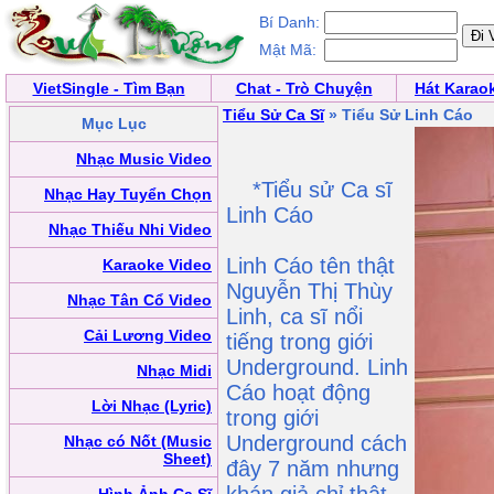
Bí Danh:
Mật Mã:
VietSingle - Tìm Bạn
Chat - Trò Chuyện
Hát Karao
Tiểu Sử Ca Sĩ
» Tiểu Sử Linh Cáo
Mục Lục
Nhạc Music Video
*Tiểu sử Ca sĩ
Nhạc Hay Tuyển Chọn
Linh Cáo
Nhạc Thiếu Nhi Video
Linh Cáo tên thật
Karaoke Video
Nguyễn Thị Thùy
Nhạc Tân Cổ Video
Linh, ca sĩ nổi
Cải Lương Video
tiếng trong giới
Underground. Linh
Nhạc Midi
Cáo hoạt động
Lời Nhạc (Lyric)
trong giới
Underground cách
Nhạc có Nốt (Music
Sheet)
đây 7 năm nhưng