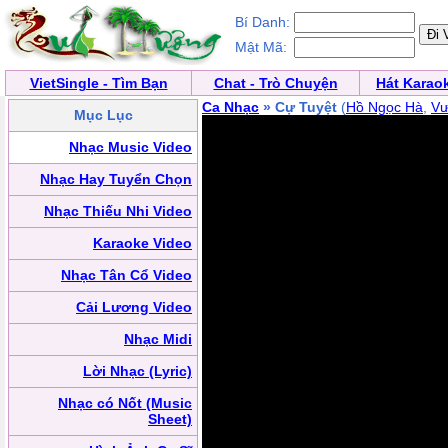
Bí Danh:
Mật Mã:
VietSingle - Tìm Bạn
Chat - Trò Chuyện
Hát Karao
Ca Nhạc
» Cự Tuyệt
(
Hồ Ngọc Hà
,
Vư
Mục Lục
Nhạc Music Video
Nhạc Hay Tuyển Chọn
Nhạc Thiếu Nhi Video
Karaoke Video
Nhạc Tân Cổ Video
Cải Lương Video
Nhạc Midi
Lời Nhạc (Lyric)
Nhạc có Nốt (Music
Sheet)