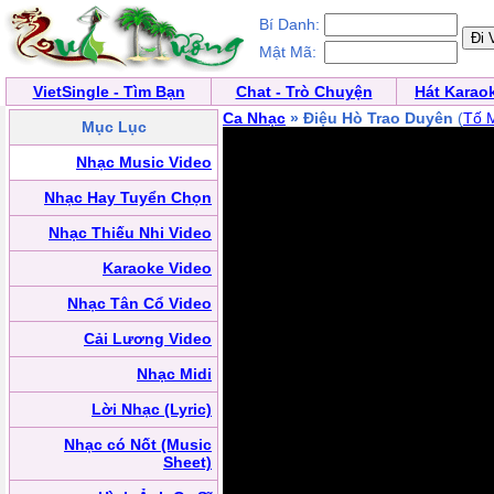
Bí Danh:
Mật Mã:
VietSingle - Tìm Bạn
Chat - Trò Chuyện
Hát Karao
Ca Nhạc
» Điệu Hò Trao Duyên
(
Tố 
Mục Lục
Nhạc Music Video
Nhạc Hay Tuyển Chọn
Nhạc Thiếu Nhi Video
Karaoke Video
Nhạc Tân Cổ Video
Cải Lương Video
Nhạc Midi
Lời Nhạc (Lyric)
Nhạc có Nốt (Music
Sheet)