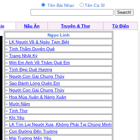
Tên Bài Nhạc
Tên Ca Sĩ
ic
Nấu Ăn
Truyện & Thơ
Từ Điển
Ngọc Linh
»
LK Người Về & Ngày Tạm Biệt
»
Tình Thắm Duyên Quê
»
Trang Nhật Ký
»
Mời Em Anh Về Thăm Quê Em
»
Tình Đẹp Quê Hương
»
Người Con Gái Chung Thủy
»
Sao Đành Lòng Quên Em
»
Người Con Gái Chung Thủy
»
Hoa Mùa Xuân & Nàng Xuân
»
Mười Năm
»
Tình Thơ
»
Khi Yêu
»
LK Tìm Lại Người Xưa, Không Phải Tại Chúng Minh
»
Con Đường Đến Trường
»
Mái Trường Mến Yêu