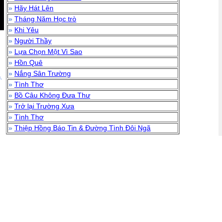
»
Hãy Hát Lên
»
Tháng Năm Học trò
»
Khi Yêu
»
Người Thầy
»
Lựa Chọn Một Vì Sao
»
Hồn Quê
»
Nắng Sân Trường
.
»
Tình Thơ
»
Bồ Câu Không Đưa Thư
»
Trở lại Trường Xưa
»
Tình Thơ
»
Thiệp Hồng Báo Tin & Đường Tình Đôi Ngã