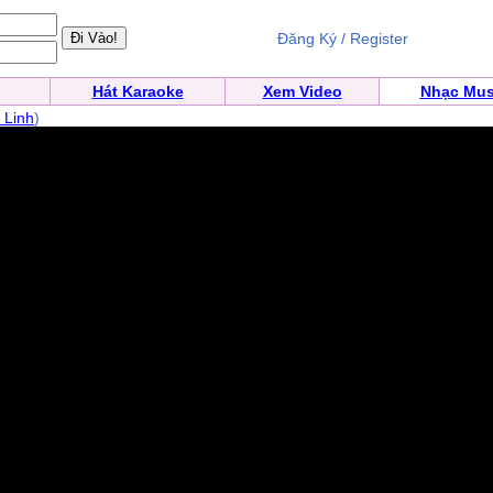
Đăng Ký / Register
Hát Karaoke
Xem Video
Nhạc Mus
 Linh
)