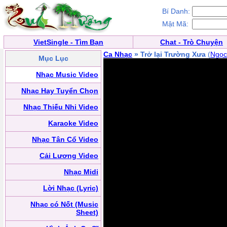
Bí Danh:
Mật Mã:
VietSingle - Tìm Bạn
Chat - Trò Chuyện
Ca Nhạc
» Trở lại Trường Xưa
(
Ngọc
Mục Lục
Nhạc Music Video
Nhạc Hay Tuyển Chọn
Nhạc Thiếu Nhi Video
Karaoke Video
Nhạc Tân Cổ Video
Cải Lương Video
Nhạc Midi
Lời Nhạc (Lyric)
Nhạc có Nốt (Music
Sheet)