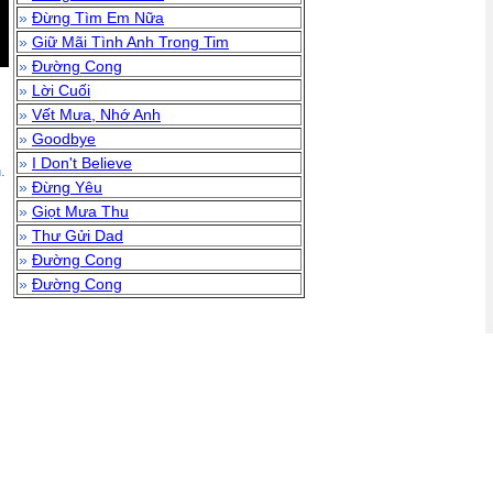
»
Đừng Tìm Em Nữa
»
Giữ Mãi Tình Anh Trong Tim
»
Đường Cong
»
Lời Cuối
»
Vết Mưa, Nhớ Anh
»
Goodbye
»
I Don't Believe
.
»
Đừng Yêu
»
Giọt Mưa Thu
»
Thư Gửi Dad
»
Đường Cong
»
Đường Cong