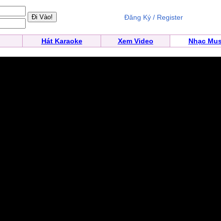
Đăng Ký / Register
Hát Karaoke
Xem Video
Nhạc Mus
)