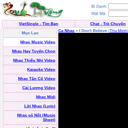
Bí Danh:
Mật Mã:
VietSingle - Tìm Bạn
Chat - Trò Chuyện
Ca Nhạc
» I Don't Believe
(
Thu Minh
Mục Lục
Nhạc Music Video
Nhạc Hay Tuyển Chọn
Nhạc Thiếu Nhi Video
Karaoke Video
Nhạc Tân Cổ Video
Cải Lương Video
Nhạc Midi
Lời Nhạc (Lyric)
Nhạc có Nốt (Music
Sheet)