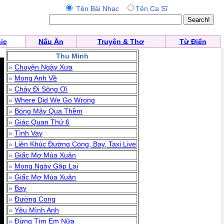
Tên Bài Nhạc
Tên Ca Sĩ
ic
Nấu Ăn
Truyện & Thơ
Từ Điển
Thu Minh
»
Chuyện Ngày Xưa
»
Mong Anh Về
»
Chảy Đi Sông Ơi
»
Where Did We Go Wrong
»
Bóng Mây Qua Thềm
»
Giác Quan Thứ 6
»
Tình Vay
»
Liên Khúc Đường Cong, Bay, Taxi Live
»
Giấc Mơ Mùa Xuân
»
Mong Ngày Gặp Lại
»
Giấc Mơ Mùa Xuân
»
Bay
»
Đường Cong
»
Yêu Mình Anh
»
Đừng Tìm Em Nữa