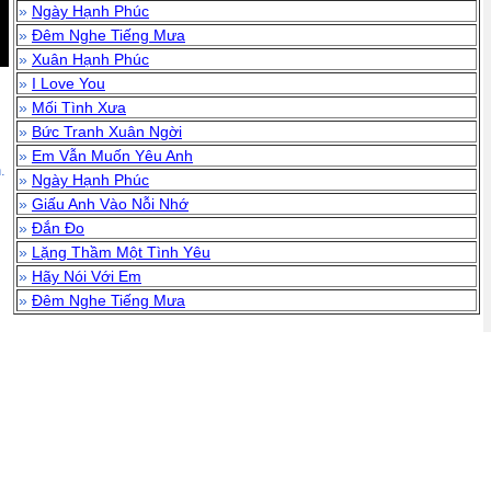
»
Ngày Hạnh Phúc
»
Đêm Nghe Tiếng Mưa
»
Xuân Hạnh Phúc
»
I Love You
»
Mối Tình Xưa
»
Bức Tranh Xuân Ngời
»
Em Vẫn Muốn Yêu Anh
.
»
Ngày Hạnh Phúc
»
Giấu Anh Vào Nỗi Nhớ
»
Đắn Đo
»
Lặng Thầm Một Tình Yêu
»
Hãy Nói Với Em
»
Đêm Nghe Tiếng Mưa