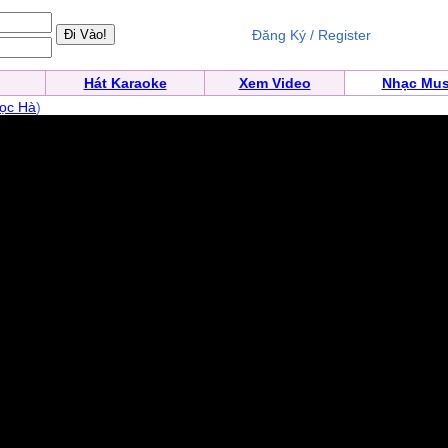
Đăng Ký / Register
Hát Karaoke
Xem Video
Nhạc Mus
ọc Hà
)