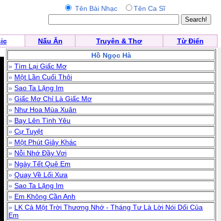
Tên Bài Nhạc
Tên Ca Sĩ
ic
Nấu Ăn
Truyện & Thơ
Từ Điển
Hồ Ngọc Hà
»
Tìm Lại Giấc Mơ
»
Một Lần Cuối Thôi
»
Sao Ta Lặng Im
»
Giấc Mơ Chỉ Là Giấc Mơ
»
Như Hoa Mùa Xuân
»
Bay Lên Tình Yêu
»
Cự Tuyệt
»
Một Phút Giây Khác
»
Nỗi Nhớ Đầy Vơi
»
Ngày Tết Quê Em
»
Quay Về Lối Xưa
»
Sao Ta Lặng Im
»
Em Không Cần Anh
»
LK Cả Một Trời Thương Nhớ - Tháng Tư Là Lời Nói Dối Của
Em