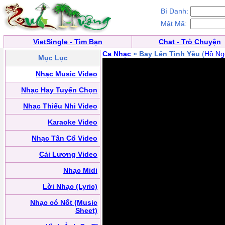
Bí Danh:
Mật Mã:
VietSingle - Tìm Bạn
Chat - Trò Chuyện
Ca Nhạc
» Bay Lên Tình Yêu
(
Hồ Ng
Mục Lục
Nhạc Music Video
Nhạc Hay Tuyển Chọn
Nhạc Thiếu Nhi Video
Karaoke Video
Nhạc Tân Cổ Video
Cải Lương Video
Nhạc Midi
Lời Nhạc (Lyric)
Nhạc có Nốt (Music
Sheet)