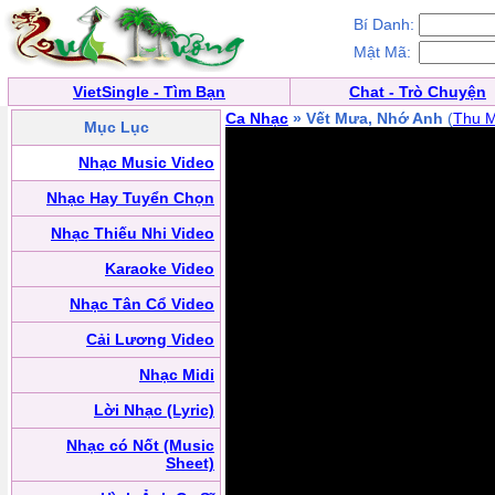
Bí Danh:
Mật Mã:
VietSingle - Tìm Bạn
Chat - Trò Chuyện
Ca Nhạc
» Vết Mưa, Nhớ Anh
(
Thu M
Mục Lục
Nhạc Music Video
Nhạc Hay Tuyển Chọn
Nhạc Thiếu Nhi Video
Karaoke Video
Nhạc Tân Cổ Video
Cải Lương Video
Nhạc Midi
Lời Nhạc (Lyric)
Nhạc có Nốt (Music
Sheet)