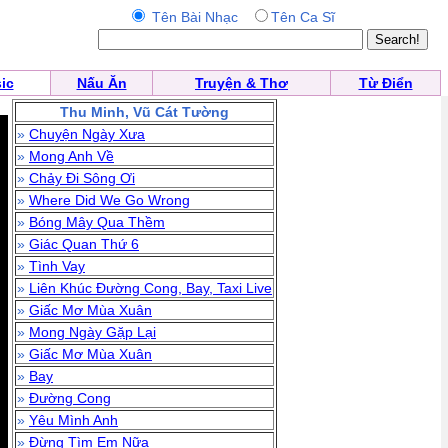
Tên Bài Nhạc
Tên Ca Sĩ
ic
Nấu Ăn
Truyện & Thơ
Từ Điển
Thu Minh, Vũ Cát Tường
»
Chuyện Ngày Xưa
»
Mong Anh Về
»
Chảy Đi Sông Ơi
»
Where Did We Go Wrong
»
Bóng Mây Qua Thềm
»
Giác Quan Thứ 6
»
Tình Vay
»
Liên Khúc Đường Cong, Bay, Taxi Live
»
Giấc Mơ Mùa Xuân
»
Mong Ngày Gặp Lại
»
Giấc Mơ Mùa Xuân
»
Bay
»
Đường Cong
»
Yêu Mình Anh
»
Đừng Tìm Em Nữa