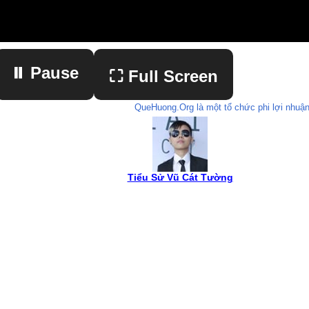
⏸ Pause
⛶ Full Screen
QueHuong.Org là một tổ chức phi lợi nhuận
▶ Play
Tiểu Sử Vũ Cát Tường