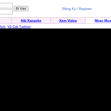
Đăng Ký / Register
Hát Karaoke
Xem Video
Nhạc Mus
inh
,
Vũ Cát Tường
)