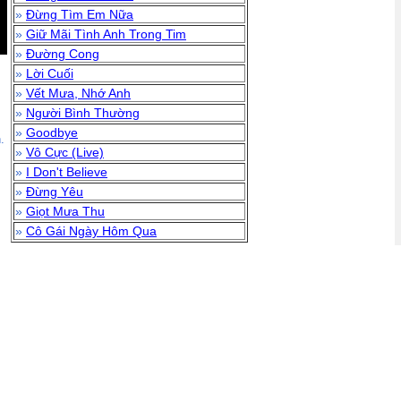
»
Đừng Tìm Em Nữa
»
Giữ Mãi Tình Anh Trong Tim
»
Đường Cong
»
Lời Cuối
»
Vết Mưa, Nhớ Anh
»
Người Bình Thường
»
Goodbye
.
»
Vô Cực (Live)
»
I Don't Believe
»
Đừng Yêu
»
Giọt Mưa Thu
»
Cô Gái Ngày Hôm Qua