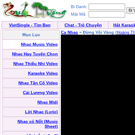
Bí Danh:
Mật Mã:
VietSingle - Tìm Bạn
Chat - Trò Chuyện
Hát Karao
Ca Nhạc
» Đừng Vội Vàng
(
Hoàng Th
Mục Lục
Nhạc Music Video
Nhạc Hay Tuyển Chọn
Nhạc Thiếu Nhi Video
Karaoke Video
Nhạc Tân Cổ Video
Cải Lương Video
Nhạc Midi
Lời Nhạc (Lyric)
Nhạc có Nốt (Music
Sheet)