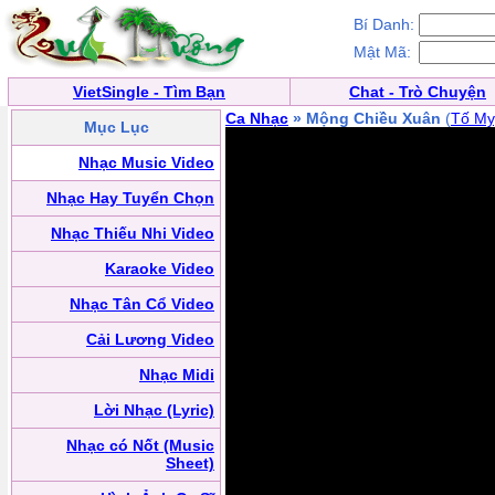
Bí Danh:
Mật Mã:
VietSingle - Tìm Bạn
Chat - Trò Chuyện
Ca Nhạc
» Mộng Chiều Xuân
(
Tố My
Mục Lục
Nhạc Music Video
Nhạc Hay Tuyển Chọn
Nhạc Thiếu Nhi Video
Karaoke Video
Nhạc Tân Cổ Video
Cải Lương Video
Nhạc Midi
Lời Nhạc (Lyric)
Nhạc có Nốt (Music
Sheet)