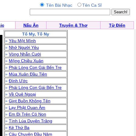
Tên Bài Nhạc
Tên Ca Sĩ
ic
Nấu Ăn
Truyện & Thơ
Từ Điển
Tố My, Tố Ny
»
Yêu Một Mình
»
Nhớ Người Yêu
»
Vòng Nhẫn Cưới
»
Mộng Chiều Xuân
»
Phải Lòng Con Gái Bến Tre
»
Mùa Xuân Đầu Tiên
»
Đính Ước
»
Phải Lòng Con Gái Bến Tre
»
Về Quê Ngoại
»
Giọt Buồn Không Tên
»
Lạy Phật Quan Âm
»
Em Đi Trên Cỏ Non
»
Tình Lúa Duyên Trăng
»
Kẻ Thứ Ba
»
Câu Chuyện Đầu Năm