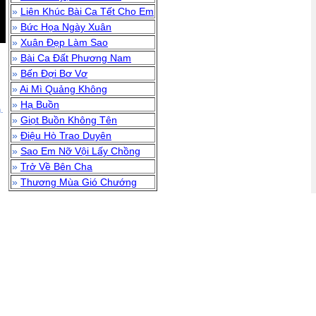
»
Liên Khúc Bài Ca Tết Cho Em
»
Bức Họa Ngày Xuân
»
Xuân Đẹp Làm Sao
»
Bài Ca Đất Phương Nam
»
Bến Đợi Bơ Vơ
»
Ai Mì Quảng Không
»
Hạ Buồn
.
»
Giọt Buồn Không Tên
»
Điệu Hò Trao Duyên
»
Sao Em Nỡ Vội Lấy Chồng
»
Trở Về Bên Cha
»
Thương Mùa Gió Chướng