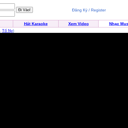
Đăng Ký / Register
Hát Karaoke
Xem Video
Nhạc Mus
,
Tố Ny
)