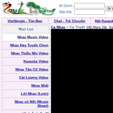
Bí Danh:
Mật Mã:
VietSingle - Tìm Bạn
Chat - Trò Chuyện
Hát Karao
Ca Nhạc
» Cự Tuyệt
(
Hồ Ngọc Hà
,
Vư
Mục Lục
Nhạc Music Video
Nhạc Hay Tuyển Chọn
Nhạc Thiếu Nhi Video
Karaoke Video
Nhạc Tân Cổ Video
Cải Lương Video
Nhạc Midi
Lời Nhạc (Lyric)
Nhạc có Nốt (Music
Sheet)