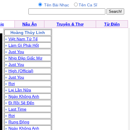
Tên Bài Nhạc
Tên Ca Sĩ
ic
Nấu Ăn
Truyện & Thơ
Từ Điển
Hoàng Thùy Linh
»
Việt Nam Tử Tế
»
Làm Gì Phải Hốt
»
Just You
»
Nhịp Đập Giấc Mơ
»
Just You
»
High (Official)
»
Just You
»
Rơi
»
Lại Lần Nữa
»
Ngày Không Anh
»
Đi Rồi Sẽ Đến
»
Last Time
»
Rơi
»
Rung Động
»
Ngày Không Anh