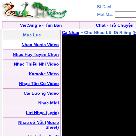
Bí Danh:
Mật Mã:
VietSingle - Tìm Bạn
Chat - Trò Chuyện
Ca Nhạc
» Cho Nhau Lối Đi Riêng
(
Mục Lục
Nhạc Music Video
Nhạc Hay Tuyển Chọn
Nhạc Thiếu Nhi Video
Karaoke Video
Nhạc Tân Cổ Video
Cải Lương Video
Nhạc Midi
Lời Nhạc (Lyric)
Nhạc có Nốt (Music
Sheet)