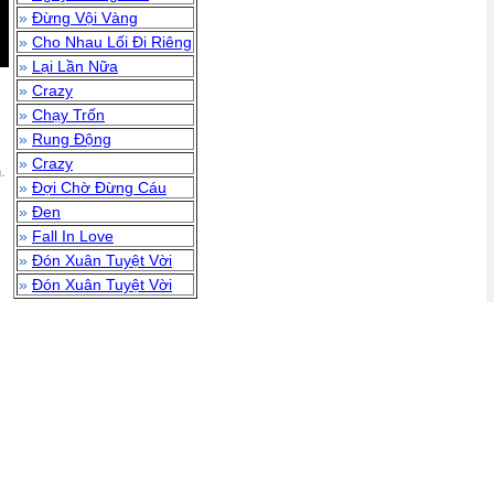
»
Đừng Vội Vàng
»
Cho Nhau Lối Đi Riêng
»
Lại Lần Nữa
»
Crazy
»
Chạy Trốn
»
Rung Động
»
Crazy
.
»
Đợi Chờ Đừng Cáu
»
Đen
»
Fall In Love
»
Đón Xuân Tuyệt Vời
»
Đón Xuân Tuyệt Vời