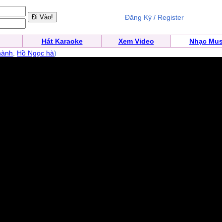
Đăng Ký / Register
Hát Karaoke
Xem Video
Nhạc Mus
hành
,
Hồ Ngọc hà
)