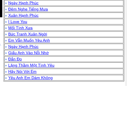
»
Ngày Hạnh Phúc
»
Đêm Nghe Tiếng Mưa
»
Xuân Hạnh Phúc
»
I Love You
»
Mối Tình Xưa
»
Bức Tranh Xuân Ngời
»
Em Vẫn Muốn Yêu Anh
.
»
Ngày Hạnh Phúc
»
Giấu Anh Vào Nỗi Nhớ
»
Đắn Đo
»
Lặng Thầm Một Tình Yêu
»
Hãy Nói Với Em
»
Yêu Anh Em Dám Không