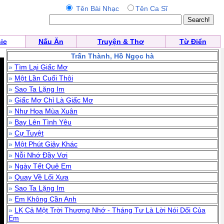
Tên Bài Nhạc
Tên Ca Sĩ
ic
Nấu Ăn
Truyện & Thơ
Từ Điển
Trấn Thành, Hồ Ngọc hà
»
Tìm Lại Giấc Mơ
»
Một Lần Cuối Thôi
»
Sao Ta Lặng Im
»
Giấc Mơ Chỉ Là Giấc Mơ
»
Như Hoa Mùa Xuân
»
Bay Lên Tình Yêu
»
Cự Tuyệt
»
Một Phút Giây Khác
»
Nỗi Nhớ Đầy Vơi
»
Ngày Tết Quê Em
»
Quay Về Lối Xưa
»
Sao Ta Lặng Im
»
Em Không Cần Anh
»
LK Cả Một Trời Thương Nhớ - Tháng Tư Là Lời Nói Dối Của
Em