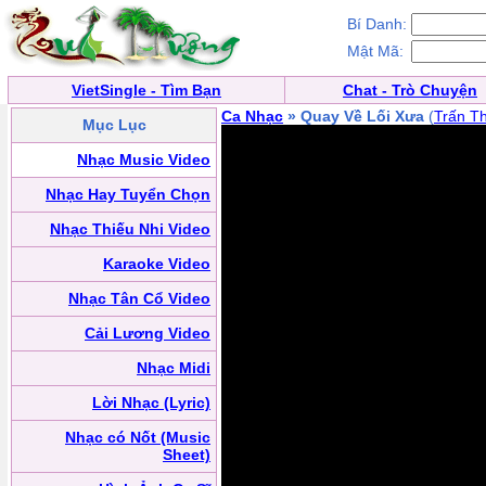
Bí Danh:
Mật Mã:
VietSingle - Tìm Bạn
Chat - Trò Chuyện
Ca Nhạc
» Quay Về Lối Xưa
(
Trấn T
Mục Lục
Nhạc Music Video
Nhạc Hay Tuyển Chọn
Nhạc Thiếu Nhi Video
Karaoke Video
Nhạc Tân Cổ Video
Cải Lương Video
Nhạc Midi
Lời Nhạc (Lyric)
Nhạc có Nốt (Music
Sheet)