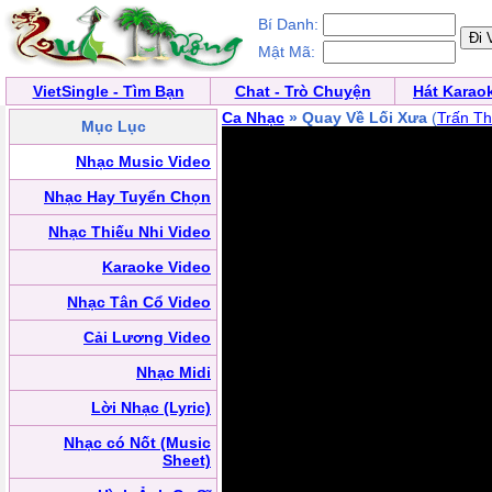
Bí Danh:
Mật Mã:
VietSingle - Tìm Bạn
Chat - Trò Chuyện
Hát Karao
Ca Nhạc
» Quay Về Lối Xưa
(
Trấn T
Mục Lục
Nhạc Music Video
Nhạc Hay Tuyển Chọn
Nhạc Thiếu Nhi Video
Karaoke Video
Nhạc Tân Cổ Video
Cải Lương Video
Nhạc Midi
Lời Nhạc (Lyric)
Nhạc có Nốt (Music
Sheet)