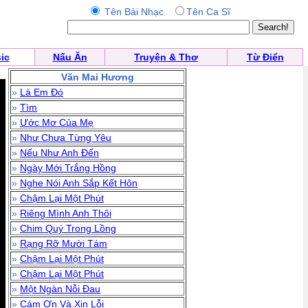
Tên Bài Nhạc
Tên Ca Sĩ
ic
Nấu Ăn
Truyện & Thơ
Từ Điển
Văn Mai Hương
»
Là Em Đó
»
Tìm
»
Ước Mơ Của Mẹ
»
Như Chưa Từng Yêu
»
Nếu Như Anh Đến
»
Ngày Mới Trắng Hồng
»
Nghe Nói Anh Sắp Kết Hôn
»
Chậm Lại Một Phút
»
Riêng Mình Anh Thôi
»
Chim Quý Trong Lồng
»
Rạng Rỡ Mười Tám
»
Chậm Lại Một Phút
»
Chậm Lại Một Phút
»
Một Ngàn Nỗi Đau
»
Cám Ơn Và Xin Lỗi