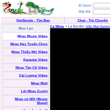
Bí Danh:
Mật Mã:
VietSingle - Tìm Bạn
Chat - Trò Chuyện
Ca Nhạc
» Là Em Đó
(
Văn Mai Hươn
Mục Lục
Nhạc Music Video
Nhạc Hay Tuyển Chọn
Nhạc Thiếu Nhi Video
Karaoke Video
Nhạc Tân Cổ Video
Cải Lương Video
Nhạc Midi
Lời Nhạc (Lyric)
Nhạc có Nốt (Music
Sheet)