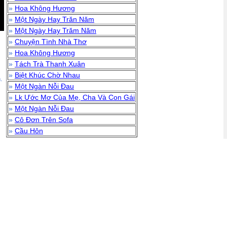
»
Hoa Không Hương
»
Một Ngày Hay Trăn Năm
»
Một Ngày Hay Trăm Năm
»
Chuyện Tình Nhà Thơ
»
Hoa Không Hương
»
Tách Trà Thanh Xuân
»
Biệt Khúc Chờ Nhau
.
»
Một Ngàn Nỗi Đau
»
Lk Ước Mơ Của Mẹ, Cha Và Con Gái
»
Một Ngàn Nỗi Đau
»
Cô Đơn Trên Sofa
»
Cầu Hôn