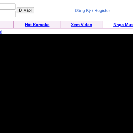
Đăng Ký / Register
Hát Karaoke
Xem Video
Nhạc Mus
g
)