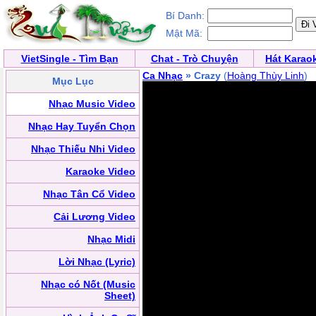
Bí Danh:
Mật Mã:
VietSingle - Tìm Bạn
Chat - Trò Chuyện
Hát Karao
Ca Nhạc
» Crazy
(
Hoàng Thùy Linh
)
Mục Lục
Nhạc Music Video
Nhạc Hay Tuyển Chọn
Nhạc Thiếu Nhi Video
Karaoke Video
Nhạc Tân Cổ Video
Cải Lương Video
Nhạc Midi
Lời Nhạc (Lyric)
Nhạc có Nốt (Music
Sheet)