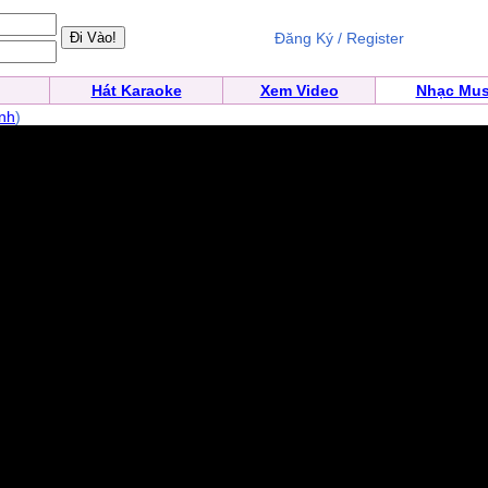
Đăng Ký / Register
Hát Karaoke
Xem Video
Nhạc Mus
nh
)