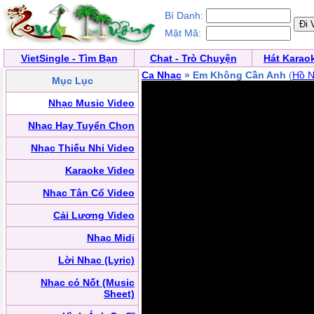
Bí Danh:
Mật Mã:
VietSingle - Tìm Bạn
Chat - Trò Chuyện
Hát Karao
Ca Nhạc
» Em Không Cần Anh
(
Hồ N
Mục Lục
Nhạc Music Video
Nhạc Hay Tuyển Chọn
Nhạc Thiếu Nhi Video
Karaoke Video
Nhạc Tân Cổ Video
Cải Lương Video
Nhạc Midi
Lời Nhạc (Lyric)
Nhạc có Nốt (Music
Sheet)