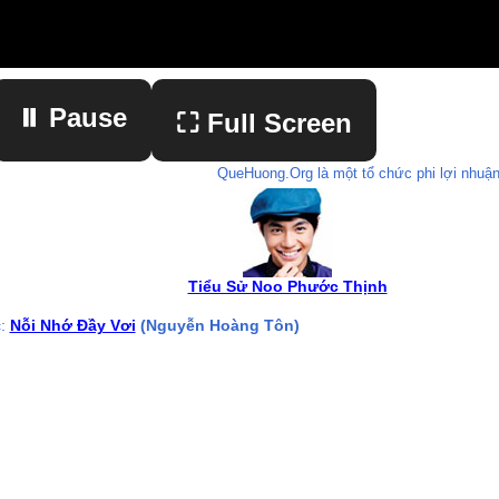
⏸ Pause
⛶ Full Screen
QueHuong.Org là một tổ chức phi lợi nhuận
▶ Play
Tiểu Sử Noo Phước Thịnh
c:
Nỗi Nhớ Đầy Vơi
(Nguyễn Hoàng Tôn)