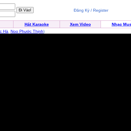
Đăng Ký / Register
Hát Karaoke
Xem Video
Nhạc Mus
c Hà
,
Noo Phước Thịnh
)