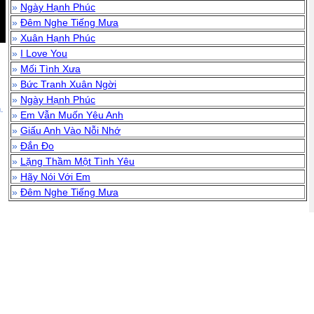
»
Ngày Hạnh Phúc
»
Đêm Nghe Tiếng Mưa
»
Xuân Hạnh Phúc
»
I Love You
»
Mối Tình Xưa
»
Bức Tranh Xuân Ngời
»
Ngày Hạnh Phúc
.
»
Em Vẫn Muốn Yêu Anh
»
Giấu Anh Vào Nỗi Nhớ
»
Đắn Đo
»
Lặng Thầm Một Tình Yêu
»
Hãy Nói Với Em
»
Đêm Nghe Tiếng Mưa