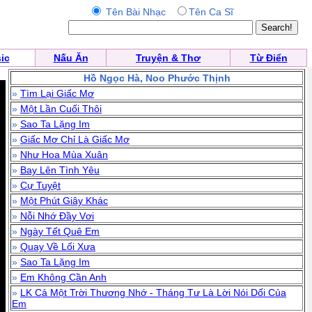
Tên Bài Nhạc
Tên Ca Sĩ
ic
Nấu Ăn
Truyện & Thơ
Từ Điển
Hồ Ngọc Hà, Noo Phước Thịnh
»
Tìm Lại Giấc Mơ
»
Một Lần Cuối Thôi
»
Sao Ta Lặng Im
»
Giấc Mơ Chỉ Là Giấc Mơ
»
Như Hoa Mùa Xuân
»
Bay Lên Tình Yêu
»
Cự Tuyệt
»
Một Phút Giây Khác
»
Nỗi Nhớ Đầy Vơi
»
Ngày Tết Quê Em
»
Quay Về Lối Xưa
»
Sao Ta Lặng Im
»
Em Không Cần Anh
»
LK Cả Một Trời Thương Nhớ - Tháng Tư Là Lời Nói Dối Của
Em