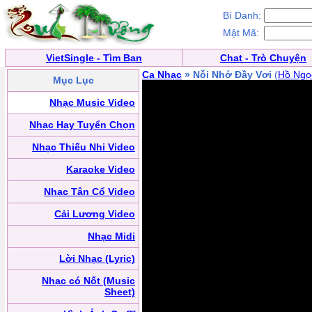
Bí Danh:
Mật Mã:
VietSingle - Tìm Bạn
Chat - Trò Chuyện
Ca Nhạc
» Nỗi Nhớ Đầy Vơi
(
Hồ Ngọ
Mục Lục
Nhạc Music Video
Nhạc Hay Tuyển Chọn
Nhạc Thiếu Nhi Video
Karaoke Video
Nhạc Tân Cổ Video
Cải Lương Video
Nhạc Midi
Lời Nhạc (Lyric)
Nhạc có Nốt (Music
Sheet)