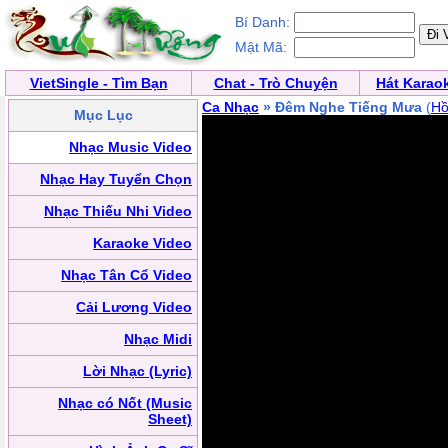
Bí Danh:
Mật Mã:
VietSingle - Tìm Bạn
Chat - Trò Chuyện
Hát Karao
Ca Nhạc
» Đêm Nghe Tiếng Mưa
(
Hồ
Mục Lục
Nhạc Music Video
Nhạc Hay Tuyển Chọn
Nhạc Thiếu Nhi Video
Karaoke Video
Nhạc Tân Cổ Video
Cải Lương Video
Nhạc Midi
Lời Nhạc (Lyric)
Nhạc có Nốt (Music
Sheet)