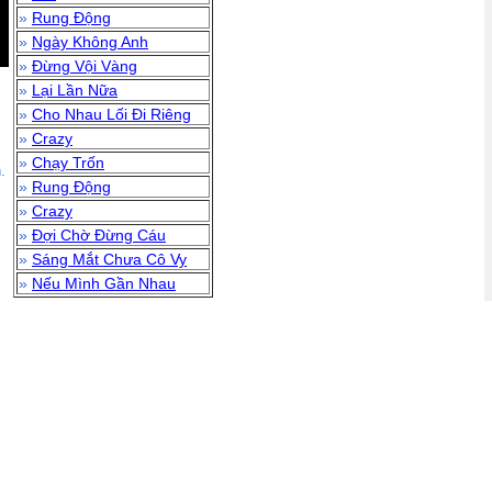
»
Rung Động
»
Ngày Không Anh
»
Đừng Vội Vàng
»
Lại Lần Nữa
»
Cho Nhau Lối Đi Riêng
»
Crazy
»
Chạy Trốn
.
»
Rung Động
»
Crazy
»
Đợi Chờ Đừng Cáu
»
Sáng Mắt Chưa Cô Vy
»
Nếu Mình Gần Nhau