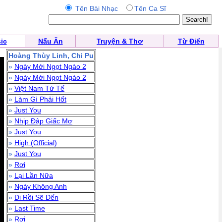
Tên Bài Nhạc
Tên Ca Sĩ
ic
Nấu Ăn
Truyện & Thơ
Từ Điển
Hoàng Thùy Linh, Chi Pu
»
Ngày Mới Ngọt Ngào 2
»
Ngày Mới Ngọt Ngào 2
»
Việt Nam Tử Tế
»
Làm Gì Phải Hốt
»
Just You
»
Nhịp Đập Giấc Mơ
»
Just You
»
High (Official)
»
Just You
»
Rơi
»
Lại Lần Nữa
»
Ngày Không Anh
»
Đi Rồi Sẽ Đến
»
Last Time
»
Rơi