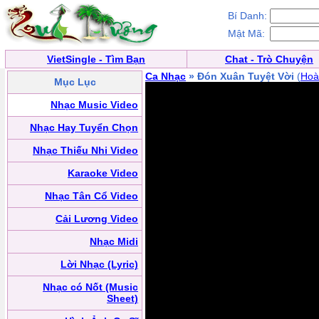
Bí Danh:
Mật Mã:
VietSingle - Tìm Bạn
Chat - Trò Chuyện
Ca Nhạc
» Đón Xuân Tuyệt Vời
(
Hoà
Mục Lục
Nhạc Music Video
Nhạc Hay Tuyển Chọn
Nhạc Thiếu Nhi Video
Karaoke Video
Nhạc Tân Cổ Video
Cải Lương Video
Nhạc Midi
Lời Nhạc (Lyric)
Nhạc có Nốt (Music
Sheet)