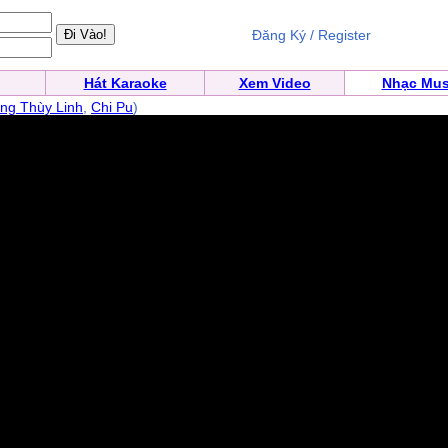
Đăng Ký / Register
Hát Karaoke
Xem Video
Nhạc Mus
ng Thùy Linh
,
Chi Pu
)