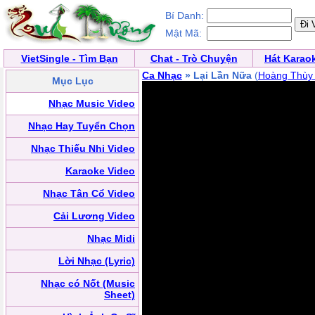
Bí Danh:
Mật Mã:
VietSingle - Tìm Bạn
Chat - Trò Chuyện
Hát Karao
Ca Nhạc
» Lại Lần Nữa
(
Hoàng Thùy 
Mục Lục
Nhạc Music Video
Nhạc Hay Tuyển Chọn
Nhạc Thiếu Nhi Video
Karaoke Video
Nhạc Tân Cổ Video
Cải Lương Video
Nhạc Midi
Lời Nhạc (Lyric)
Nhạc có Nốt (Music
Sheet)