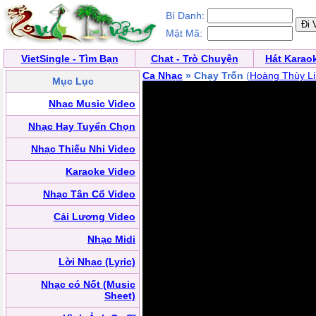
Bí Danh:
Mật Mã:
VietSingle - Tìm Bạn
Chat - Trò Chuyện
Hát Karao
Ca Nhạc
» Chạy Trốn
(
Hoàng Thùy L
Mục Lục
Nhạc Music Video
Nhạc Hay Tuyển Chọn
Nhạc Thiếu Nhi Video
Karaoke Video
Nhạc Tân Cổ Video
Cải Lương Video
Nhạc Midi
Lời Nhạc (Lyric)
Nhạc có Nốt (Music
Sheet)