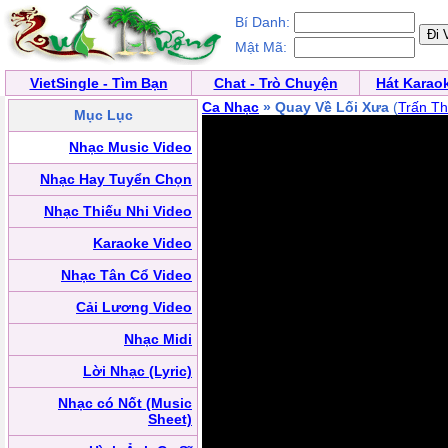
Bí Danh:
Mật Mã:
VietSingle - Tìm Bạn
Chat - Trò Chuyện
Hát Karao
Ca Nhạc
» Quay Về Lối Xưa
(
Trấn T
Mục Lục
Nhạc Music Video
Nhạc Hay Tuyển Chọn
Nhạc Thiếu Nhi Video
Karaoke Video
Nhạc Tân Cổ Video
Cải Lương Video
Nhạc Midi
Lời Nhạc (Lyric)
Nhạc có Nốt (Music
Sheet)