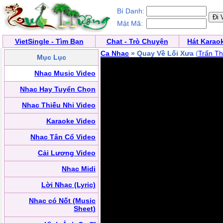
Bí Danh:
Mật Mã:
VietSingle - Tìm Bạn
Chat - Trò Chuyện
Hát Karao
Ca Nhạc
» Quay Về Lối Xưa
(
Trấn T
Mục Lục
Nhạc Music Video
Nhạc Hay Tuyển Chọn
Nhạc Thiếu Nhi Video
Karaoke Video
Nhạc Tân Cổ Video
Cải Lương Video
Nhạc Midi
Lời Nhạc (Lyric)
Nhạc có Nốt (Music
Sheet)