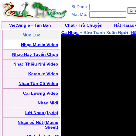
Bí Danh:
Mật Mã:
VietSingle - Tìm Bạn
Chat - Trò Chuyện
Hát Karao
Ca Nhạc
» Bức Tranh Xuân Ngời
(
Hồ
Mục Lục
Nhạc Music Video
Nhạc Hay Tuyển Chọn
Nhạc Thiếu Nhi Video
Karaoke Video
Nhạc Tân Cổ Video
Cải Lương Video
Nhạc Midi
Lời Nhạc (Lyric)
Nhạc có Nốt (Music
Sheet)