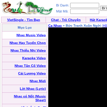
Bí Danh:
Mật Mã:
VietSingle - Tìm Bạn
Chat - Trò Chuyện
Hát Karao
Ca Nhạc
» Bức Tranh Xuân Ngời
(
Hồ
Mục Lục
Nhạc Music Video
Nhạc Hay Tuyển Chọn
Nhạc Thiếu Nhi Video
Karaoke Video
Nhạc Tân Cổ Video
Cải Lương Video
Nhạc Midi
Lời Nhạc (Lyric)
Nhạc có Nốt (Music
Sheet)