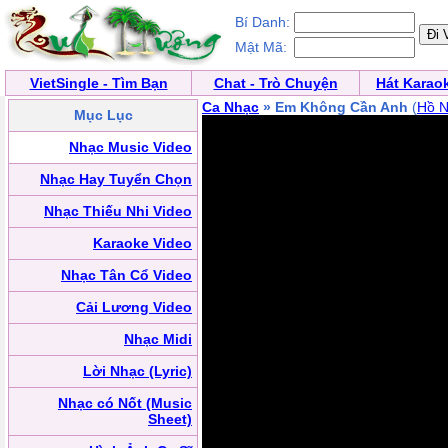
Bí Danh:
Mật Mã:
VietSingle - Tìm Bạn
Chat - Trò Chuyện
Hát Karao
Ca Nhạc
» Em Không Cần Anh
(
Hồ N
Mục Lục
Nhạc Music Video
Nhạc Hay Tuyển Chọn
Nhạc Thiếu Nhi Video
Karaoke Video
Nhạc Tân Cổ Video
Cải Lương Video
Nhạc Midi
Lời Nhạc (Lyric)
Nhạc có Nốt (Music
Sheet)