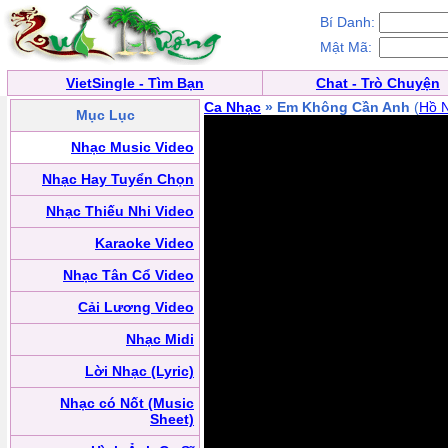
Bí Danh:
Mật Mã:
VietSingle - Tìm Bạn
Chat - Trò Chuyện
Ca Nhạc
» Em Không Cần Anh
(
Hồ 
Mục Lục
Nhạc Music Video
Nhạc Hay Tuyển Chọn
Nhạc Thiếu Nhi Video
Karaoke Video
Nhạc Tân Cổ Video
Cải Lương Video
Nhạc Midi
Lời Nhạc (Lyric)
Nhạc có Nốt (Music
Sheet)