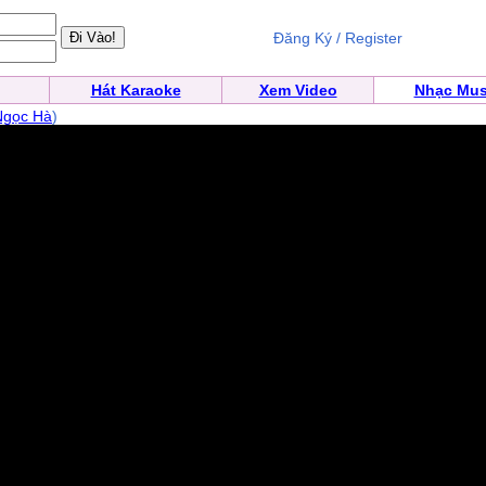
Đăng Ký / Register
Hát Karaoke
Xem Video
Nhạc Mus
Ngọc Hà
)