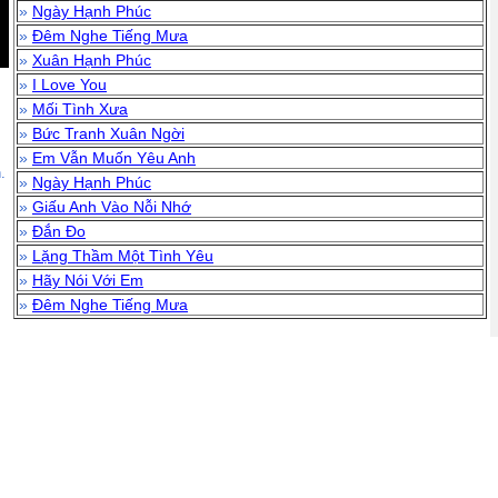
»
Ngày Hạnh Phúc
»
Đêm Nghe Tiếng Mưa
»
Xuân Hạnh Phúc
»
I Love You
»
Mối Tình Xưa
»
Bức Tranh Xuân Ngời
»
Em Vẫn Muốn Yêu Anh
.
»
Ngày Hạnh Phúc
»
Giấu Anh Vào Nỗi Nhớ
»
Đắn Đo
»
Lặng Thầm Một Tình Yêu
»
Hãy Nói Với Em
»
Đêm Nghe Tiếng Mưa