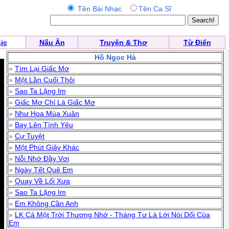
Tên Bài Nhạc
Tên Ca Sĩ
ic
Nấu Ăn
Truyện & Thơ
Từ Điển
Hồ Ngọc Hà
»
Tìm Lại Giấc Mơ
»
Một Lần Cuối Thôi
»
Sao Ta Lặng Im
»
Giấc Mơ Chỉ Là Giấc Mơ
»
Như Hoa Mùa Xuân
»
Bay Lên Tình Yêu
»
Cự Tuyệt
»
Một Phút Giây Khác
»
Nỗi Nhớ Đầy Vơi
»
Ngày Tết Quê Em
»
Quay Về Lối Xưa
»
Sao Ta Lặng Im
»
Em Không Cần Anh
»
LK Cả Một Trời Thương Nhớ - Tháng Tư Là Lời Nói Dối Của
Em