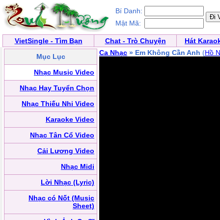
Bí Danh:
Mật Mã:
VietSingle - Tìm Bạn
Chat - Trò Chuyện
Hát Karao
Ca Nhạc
» Em Không Cần Anh
(
Hồ N
Mục Lục
Nhạc Music Video
Nhạc Hay Tuyển Chọn
Nhạc Thiếu Nhi Video
Karaoke Video
Nhạc Tân Cổ Video
Cải Lương Video
Nhạc Midi
Lời Nhạc (Lyric)
Nhạc có Nốt (Music
Sheet)