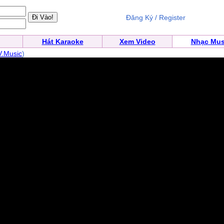
Đăng Ký / Register
Hát Karaoke
Xem Video
Nhạc Mus
V.Music
)