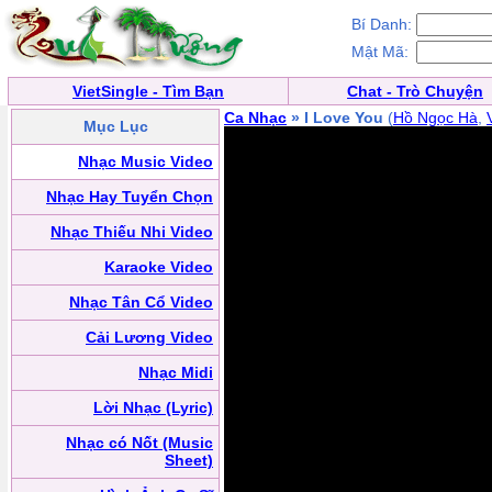
Bí Danh:
Mật Mã:
VietSingle - Tìm Bạn
Chat - Trò Chuyện
Ca Nhạc
» I Love You
(
Hồ Ngọc Hà
,
Mục Lục
Nhạc Music Video
Nhạc Hay Tuyển Chọn
Nhạc Thiếu Nhi Video
Karaoke Video
Nhạc Tân Cổ Video
Cải Lương Video
Nhạc Midi
Lời Nhạc (Lyric)
Nhạc có Nốt (Music
Sheet)