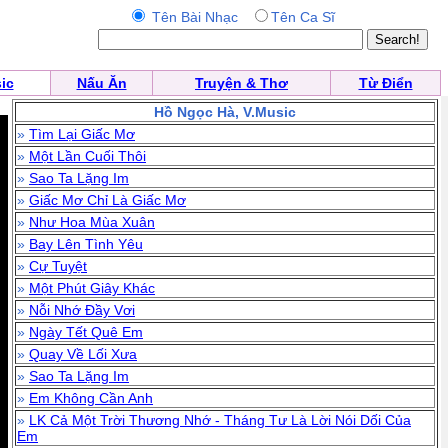
Tên Bài Nhạc
Tên Ca Sĩ
ic
Nấu Ăn
Truyện & Thơ
Từ Điển
Hồ Ngọc Hà, V.Music
»
Tìm Lại Giấc Mơ
»
Một Lần Cuối Thôi
»
Sao Ta Lặng Im
»
Giấc Mơ Chỉ Là Giấc Mơ
»
Như Hoa Mùa Xuân
»
Bay Lên Tình Yêu
»
Cự Tuyệt
»
Một Phút Giây Khác
»
Nỗi Nhớ Đầy Vơi
»
Ngày Tết Quê Em
»
Quay Về Lối Xưa
»
Sao Ta Lặng Im
»
Em Không Cần Anh
»
LK Cả Một Trời Thương Nhớ - Tháng Tư Là Lời Nói Dối Của
Em