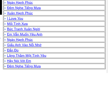
»
Ngày Hạnh Phúc
»
Đêm Nghe Tiếng Mưa
»
Xuân Hạnh Phúc
»
I Love You
»
Mối Tình Xưa
»
Bức Tranh Xuân Ngời
»
Em Vẫn Muốn Yêu Anh
.
»
Ngày Hạnh Phúc
»
Giấu Anh Vào Nỗi Nhớ
»
Đắn Đo
»
Lặng Thầm Một Tình Yêu
»
Hãy Nói Với Em
»
Đêm Nghe Tiếng Mưa