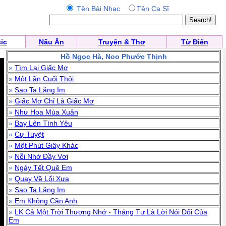
Tên Bài Nhạc
Tên Ca Sĩ
ic
Nấu Ăn
Truyện & Thơ
Từ Điển
Hồ Ngọc Hà, Noo Phước Thịnh
»
Tìm Lại Giấc Mơ
»
Một Lần Cuối Thôi
»
Sao Ta Lặng Im
»
Giấc Mơ Chỉ Là Giấc Mơ
»
Như Hoa Mùa Xuân
»
Bay Lên Tình Yêu
»
Cự Tuyệt
»
Một Phút Giây Khác
»
Nỗi Nhớ Đầy Vơi
»
Ngày Tết Quê Em
»
Quay Về Lối Xưa
»
Sao Ta Lặng Im
»
Em Không Cần Anh
»
LK Cả Một Trời Thương Nhớ - Tháng Tư Là Lời Nói Dối Của
Em