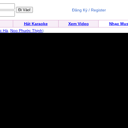
Đăng Ký / Register
Hát Karaoke
Xem Video
Nhạc Mus
c Hà
,
Noo Phước Thịnh
)