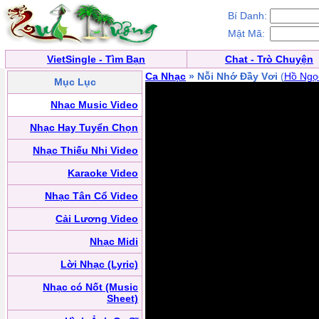
Bí Danh:
Mật Mã:
VietSingle - Tìm Bạn
Chat - Trò Chuyện
Ca Nhạc
» Nỗi Nhớ Đầy Vơi
(
Hồ Ngọ
Mục Lục
Nhạc Music Video
Nhạc Hay Tuyển Chọn
Nhạc Thiếu Nhi Video
Karaoke Video
Nhạc Tân Cổ Video
Cải Lương Video
Nhạc Midi
Lời Nhạc (Lyric)
Nhạc có Nốt (Music
Sheet)