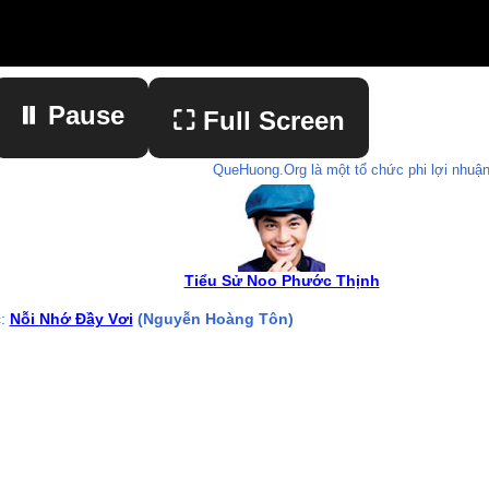
⏸ Pause
⛶ Full Screen
QueHuong.Org là một tổ chức phi lợi nhuận
▶ Play
Tiểu Sử Noo Phước Thịnh
c:
Nỗi Nhớ Đầy Vơi
(Nguyễn Hoàng Tôn)