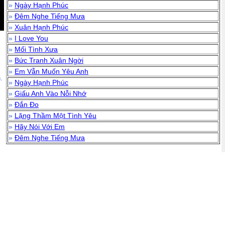
»
Ngày Hạnh Phúc
»
Đêm Nghe Tiếng Mưa
»
Xuân Hạnh Phúc
»
I Love You
»
Mối Tình Xưa
»
Bức Tranh Xuân Ngời
»
Em Vẫn Muốn Yêu Anh
.
»
Ngày Hạnh Phúc
»
Giấu Anh Vào Nỗi Nhớ
»
Đắn Đo
»
Lặng Thầm Một Tình Yêu
»
Hãy Nói Với Em
»
Đêm Nghe Tiếng Mưa