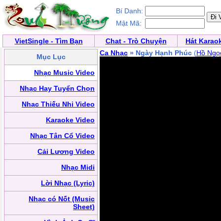
Bí Danh:
Mật Mã:
VietSingle - Tìm Bạn
Chat - Trò Chuyện
Hát Karao
Ca Nhạc
» Ngày Hạnh Phúc
(
Hồ Ngọ
Mục Lục
Nhạc Music Video
Nhạc Hay Tuyển Chọn
Nhạc Thiếu Nhi Video
Karaoke Video
Nhạc Tân Cổ Video
Cải Lương Video
Nhạc Midi
Lời Nhạc (Lyric)
Nhạc có Nốt (Music
Sheet)