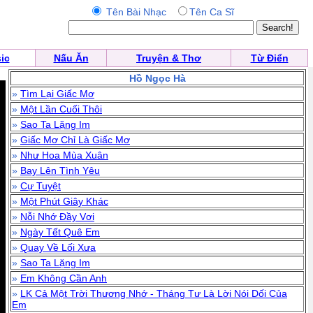
Tên Bài Nhạc
Tên Ca Sĩ
ic
Nấu Ăn
Truyện & Thơ
Từ Điển
Hồ Ngọc Hà
»
Tìm Lại Giấc Mơ
»
Một Lần Cuối Thôi
»
Sao Ta Lặng Im
»
Giấc Mơ Chỉ Là Giấc Mơ
»
Như Hoa Mùa Xuân
»
Bay Lên Tình Yêu
»
Cự Tuyệt
»
Một Phút Giây Khác
»
Nỗi Nhớ Đầy Vơi
»
Ngày Tết Quê Em
»
Quay Về Lối Xưa
»
Sao Ta Lặng Im
»
Em Không Cần Anh
»
LK Cả Một Trời Thương Nhớ - Tháng Tư Là Lời Nói Dối Của
Em