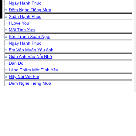
»
Ngày Hạnh Phúc
»
Đêm Nghe Tiếng Mưa
»
Xuân Hạnh Phúc
»
I Love You
»
Mối Tình Xưa
»
Bức Tranh Xuân Ngời
»
Ngày Hạnh Phúc
.
»
Em Vẫn Muốn Yêu Anh
»
Giấu Anh Vào Nỗi Nhớ
»
Đắn Đo
»
Lặng Thầm Một Tình Yêu
»
Hãy Nói Với Em
»
Đêm Nghe Tiếng Mưa