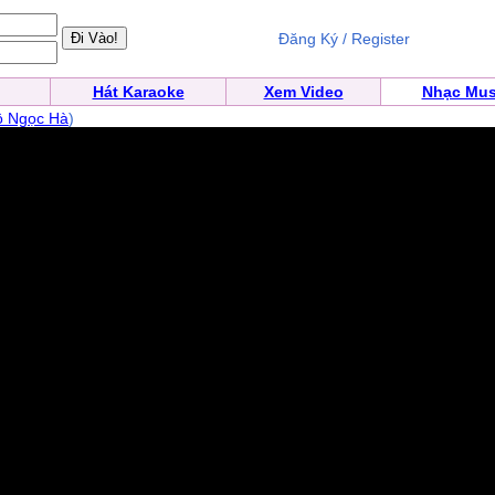
Đăng Ký / Register
Hát Karaoke
Xem Video
Nhạc Mus
ồ Ngọc Hà
)