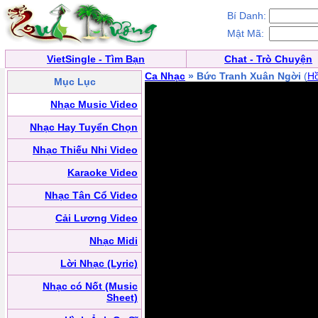
Bí Danh:
Mật Mã:
VietSingle - Tìm Bạn
Chat - Trò Chuyện
Ca Nhạc
» Bức Tranh Xuân Ngời
(
H
Mục Lục
Nhạc Music Video
Nhạc Hay Tuyển Chọn
Nhạc Thiếu Nhi Video
Karaoke Video
Nhạc Tân Cổ Video
Cải Lương Video
Nhạc Midi
Lời Nhạc (Lyric)
Nhạc có Nốt (Music
Sheet)