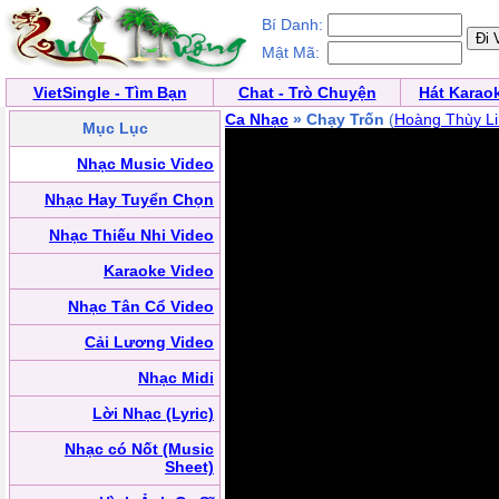
Bí Danh:
Mật Mã:
VietSingle - Tìm Bạn
Chat - Trò Chuyện
Hát Karao
Ca Nhạc
» Chạy Trốn
(
Hoàng Thùy L
Mục Lục
Nhạc Music Video
Nhạc Hay Tuyển Chọn
Nhạc Thiếu Nhi Video
Karaoke Video
Nhạc Tân Cổ Video
Cải Lương Video
Nhạc Midi
Lời Nhạc (Lyric)
Nhạc có Nốt (Music
Sheet)