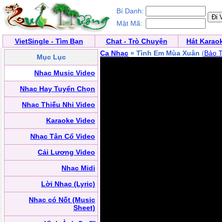
Bí Danh:
Mật Mã:
VietSingle - Tìm Bạn
Chat - Trò Chuyện
Hát Karao
Ca Nhạc
» Tình Em Mùa Xuân
(
Bảo 
Mục Lục
Nhạc Music Video
Nhạc Hay Tuyển Chọn
Nhạc Thiếu Nhi Video
Karaoke Video
Nhạc Tân Cổ Video
Cải Lương Video
Nhạc Midi
Lời Nhạc (Lyric)
Nhạc có Nốt (Music
Sheet)