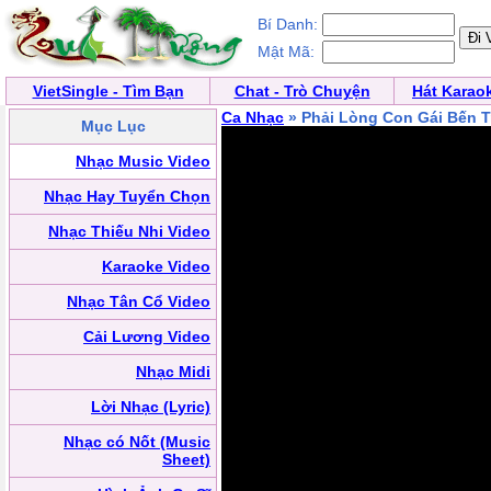
Bí Danh:
Mật Mã:
VietSingle - Tìm Bạn
Chat - Trò Chuyện
Hát Karao
Ca Nhạc
» Phải Lòng Con Gái Bến T
Mục Lục
Nhạc Music Video
Nhạc Hay Tuyển Chọn
Nhạc Thiếu Nhi Video
Karaoke Video
Nhạc Tân Cổ Video
Cải Lương Video
Nhạc Midi
Lời Nhạc (Lyric)
Nhạc có Nốt (Music
Sheet)